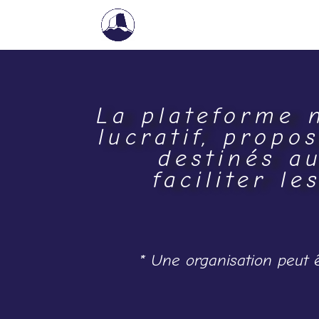
La plateforme
lucratif,
propos
destinés a
faciliter l
*
Une organisation peut ê