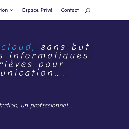
ion
Espace Privé
Contact
.cloud,
sans but
s informatiques
rièves pour
munication
….
tration, un professionnel…