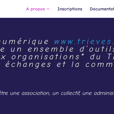
A propos
Inscriptions
Documentat
 numérique
www.trieves
e un ensemble d’outil
ux organisations* du T
es échanges et la com
tre une association, un collectif, une adminis